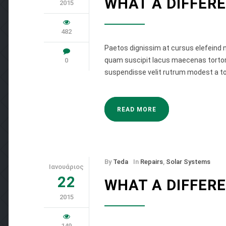
WHAT A DIFFER
2015
482
Paetos dignissim at cursus elefeind
quam suscipit lacus maecenas tortor.
0
suspendisse velit rutrum modest a to
READ MORE
By
Teda
In
Repairs
,
Solar Systems
Ιανουάριος
22
WHAT A DIFFER
2015
149