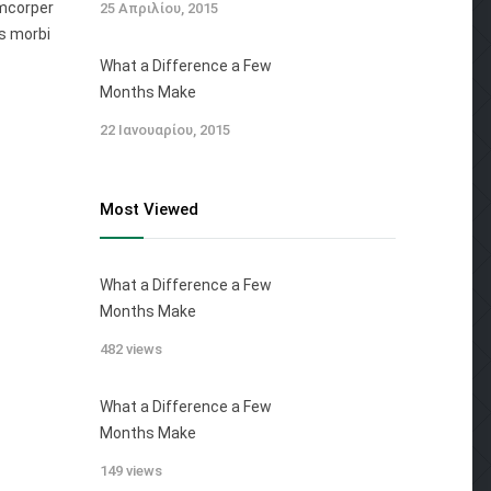
amcorper
25 Απριλίου, 2015
s morbi
What a Difference a Few
Months Make
22 Ιανουαρίου, 2015
Most Viewed
What a Difference a Few
Months Make
482 views
What a Difference a Few
Months Make
149 views