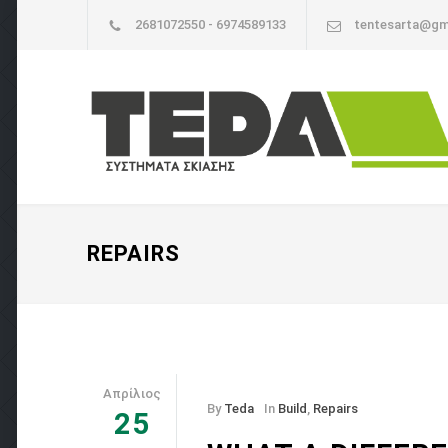
2681072550 - 6974589133
tentesarta@gm
REPAIRS
Απρίλιος
By
Teda
In
Build
,
Repairs
25