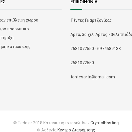
ΙΕΣ
ΕΠΙΚΟΙΝΩΝΙΑ
αν επιβλεψη χωρου
Τέντες Γκαρτζονίκας
ιρο προσωπικο
Άρτα, 3ο χιλ. Άρτας - Φιλιππιάδ
τήριξη
ηση κατασκευης
2681072550 - 6974589133
2681072550
tentesarta@gmail.com
© Teda.gr 2018 Κατασκευή ιστοσελίδων
CrystalHosting
Φιλοξενία
Κέντρο Διαφήμισης