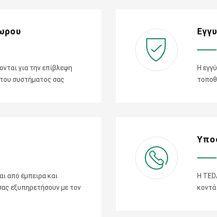
ωρου
Εγγ
ονται για την επίβλεψη
Η εγγ
 του συστήματος σας
τοποθ
Υπο
ι από έμπειρα και
Η TED
 σας εξυπηρετήσουν με τον
κοντά